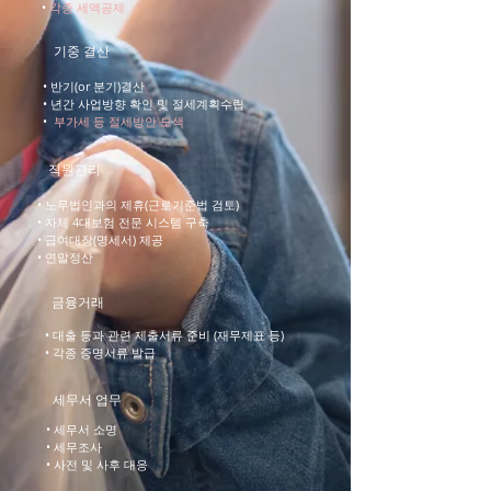
•
각종 세액공제
기중 결산
• 반기(or 분기)결산
• 년간 사업방향 확인 및 절세계획수립
•
부가세 등 절세방안 모색
직원관리
• 노무법인과의 제휴(근로기준법 검토)
• 자체 4대보험 전문 시스템 구축
• 급여대장(명세서) 제공
• 연말정산
​금융거래
• 대출 등과 관련 제출서류 준비 (재무제표 등)
• 각종 증명서류 발급
세무서 업무
• 세무서 소명
• 세무조사
• 사전 및 사후 대응