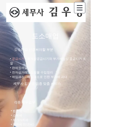
​도소매업
도소매업 신경써야할 부분
•
공급시기
- 회계상공급시기와 부가세법상 공급시기 조
절
• 판매장려금
• 전자상거래 - 쇼핑몰 수입정리
• 매입과소 - 매입과소로 인한 부가세 과다
세무사 김우영 업종 맞춤 서비스
각종 세무업무
• 법인세
• 소득세
• 부가가치세
• 원천세 (인건비)