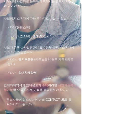
세무서에 사업자로 등록하기 위해서는 반드시 사업장
이 있어야 합니다.
사업장은 소유자에 따라 두가지로 나눌 수 있습니다.
•
자가(본인소유)
•
타가(타인소유) - 월세 or 전세계약
사업자 등록시 사업장관련 필수첨부서류는 소유자에
따라 아래와 같습니다.
•
자가 -
등기부등본
(가족소유의 경우 가족관계증
명서)
•
타가 -
임대차계약서
임대차계약서의 임대​용도가
주택
이라면
사업자등록이
불가능
할 수 있으므로 이점을 유의하셔야 합니다.
​문의사항이 있으시다면 아래
CONTACT US
를 클
릭하시기 바랍니다.