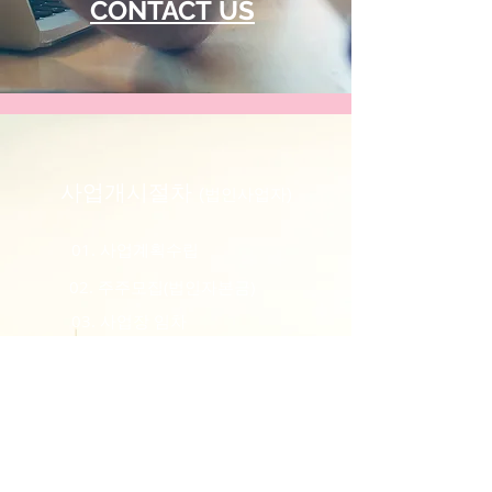
CONTACT US
사업개시절차
(법인사업자)
​01. 사업계획수립
​02. 주주모집(법인자본금)
​03. 사업장 임차
​04. 법인등기신청(설립)
​05. 인허가 진행
​06. 세무서 사업자 등록
​07. 사업용계좌 개설