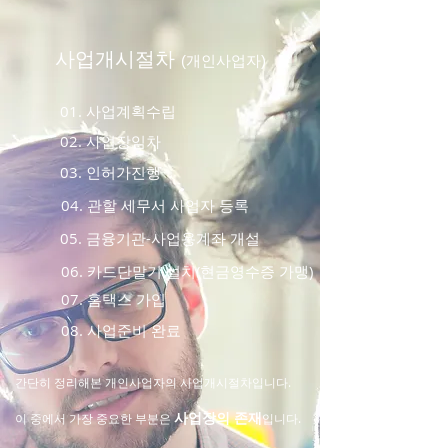
​사업개시절차
(개인사업자)
​01. 사업계획수립
​02. 사업장임차
​03. 인허가진행
​04. 관할 세무서 사업자 등록
​05. 금융기관-사업용계좌 개설
​06. 카드단말기 설치(현금영수증 가맹)
​07. 홈택스 가입
​08. 사업준비 완료
간단히 정리해본 개인사업자의 사업개시절차입니다.
사업장의 존재
이 중에서 가장 중요한 부분은
입니다.