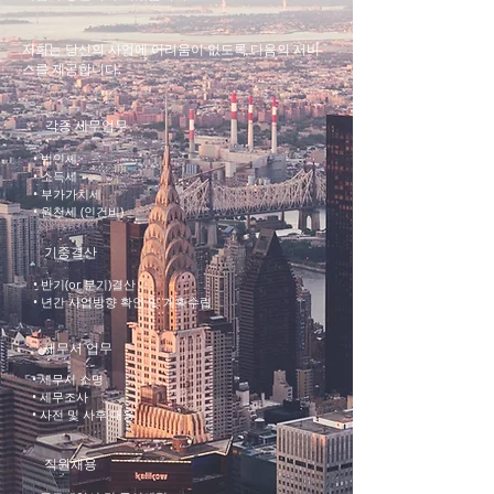
저희는 당신의 사업에 어려움이 없도록 다음의 서비
스를 제공합니다.
각종 세무업무
• 법인세
• 소득세
• 부가가치세
• 원천세 (인건비)
기중결산
• 반기(or 분기)결산
• 년간 사업방향 확인 및 계획수립
세무서 업무
• 세무서 소명
• 세무조사
• 사전 및 사후 대응
직원채용