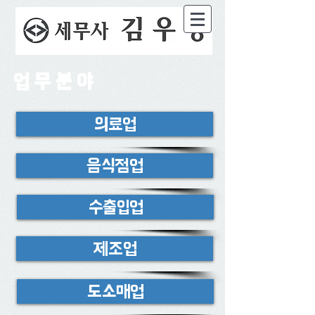
업 무 분 야
의료업
음식점업
수출입업
제조업
도소매업