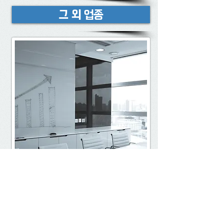
그 외 업종
세무사 김우영